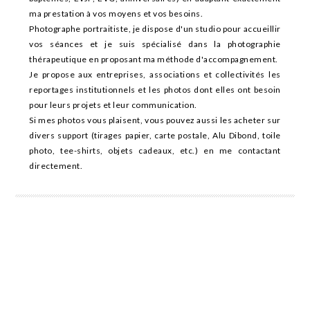
toujours
ma prestation à vos moyens et vos besoins.
préférable
Photographe portraitiste, je dispose d'un studio pour accueillir
de
vos séances et je suis spécialisé dans la photographie
jouer
thérapeutique en proposant ma méthode d'accompagnement.
aux
Je propose aux entreprises, associations et collectivités les
reportages institutionnels et les photos dont elles ont besoin
casinos
pour leurs projets et leur communication.
sous
Si mes photos vous plaisent, vous pouvez aussi les acheter sur
licence,
divers support (tirages papier, carte postale, Alu Dibond, toile
quels
photo, tee-shirts, objets cadeaux, etc.) en me contactant
que
directement.
soient
les
fournisseurs
de
paiement
utilisés
par
les
casinos.