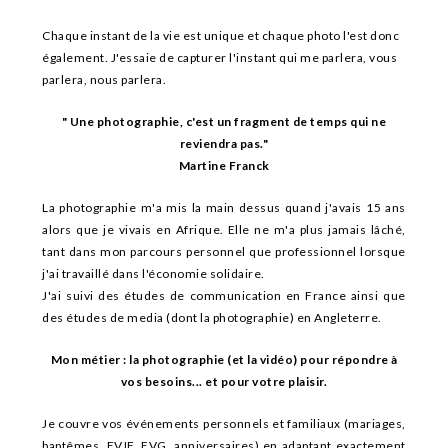
droit
d'invoquer
Chaque instant de la vie est unique et chaque photo l'est donc
la
également. J'essaie de capturer l'instant qui me parlera, vous
règle
parlera, nous parlera.
des
" Une photographie, c'est un fragment de temps qui ne
cinq
reviendra pas."
(5)
Martine Franck
jours
ci-
La photographie m'a mis la main dessus quand j'avais 15 ans
dessus.
alors que je vivais en Afrique. Elle ne m'a plus jamais lâché,
Meilleurs
tant dans mon parcours personnel que professionnel lorsque
Bonus
j'ai travaillé dans l'économie solidaire.
De
J'ai suivi des études de communication en France ainsi que
Casino
des études de media (dont la photographie) en Angleterre.
De
Mon métier : la photographie (et la vidéo) pour répondre à
Bienvenue
vos besoins... et pour votre plaisir.
-
Il
Je couvre vos événements personnels et familiaux (mariages,
est
baptêmes, EVJF, EVG, anniversaires) en adaptant exactement