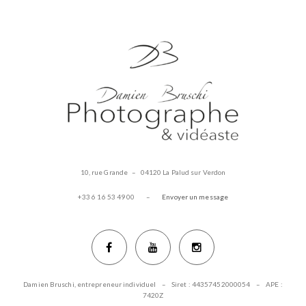
Payer
Avec
Des
Bitcoins
à
Un
Casino
En
Ligne
:
L'un
10, rue Grande – 04120 La Palud sur Verdon
des
aspects
+33 6 16 53 49 00 –
Envoyer un message
les
plus
attrayants
du
blackjack
Damien Bruschi, entrepreneur individuel – Siret : 44357452000054 – APE :
est
7420Z