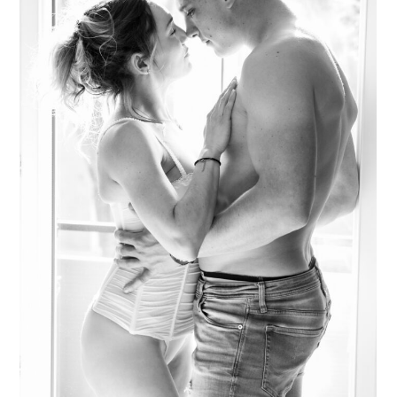
Machines
à
Sous
Au
Casino
Gratuits
Le
Scatter
est
un
nombre
7
d'aspect
mécanique
et
l'icône
Bonus
est
un