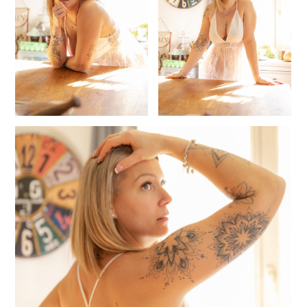
spéciaux
pour
améliorer
l'expérience
du
joueur.
Si
vous
craquez
pour
ce
casino,
vous
aurez
la
chance
d'accéder
au