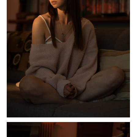
chaque
fois.
La
Roulette
Est
Elle
Bonne
Chance
-
Une
autre
façon
pour
les
joueurs
d'ajouter
à
leurs
gains